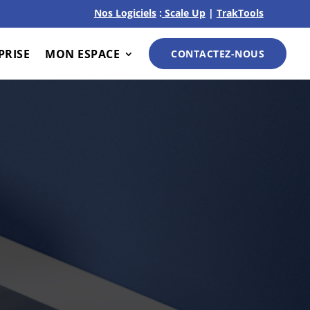
Nos Logiciels
:
Scale Up
|
TrakTools
PRISE
MON ESPACE
CONTACTEZ-NOUS