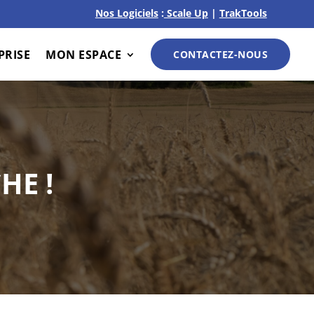
Nos Logiciels
:
Scale Up
|
TrakTools
PRISE
MON ESPACE
CONTACTEZ-NOUS
HE !